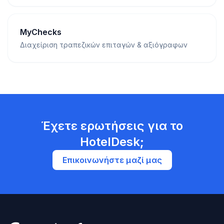
MyChecks
Διαχείριση τραπεζικών επιταγών & αξιόγραφων
Έχετε ερωτήσεις για το
HotelDesk;
Επικοινωνήστε μαζί μας