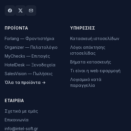
ΠΡΟΪΌΝΤΑ
ΥΠΗΡΕΣΊΕΣ
Forlang — Φροντιστήρια
Κατασκευή ιστοσελίδων
Organizer — Πελατολόγιο
Λόγοι απόκτησης
ιστοσελίδας
MyChecks — Επιταγές
Βήματα κατασκευής
HotelDesk — Ξενοδοχεία
Τι είναι η web εφαρμογή
SalesVision — Πωλήσεις
Λογισμικό κατά
Όλα τα προϊόντα →
παραγγελία
ΕΤΑΙΡΕΊΑ
Σχετικά με εμάς
Επικοινωνία
info@intel-soft.gr