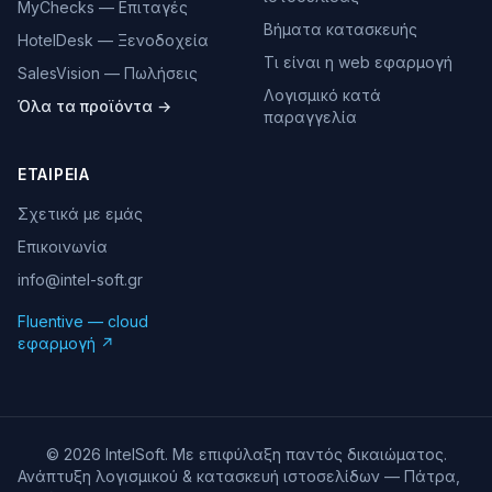
MyChecks — Επιταγές
Βήματα κατασκευής
HotelDesk — Ξενοδοχεία
Τι είναι η web εφαρμογή
SalesVision — Πωλήσεις
Λογισμικό κατά
Όλα τα προϊόντα →
παραγγελία
ΕΤΑΙΡΕΊΑ
Σχετικά με εμάς
Επικοινωνία
info@intel-soft.gr
Fluentive — cloud
εφαρμογή ↗
©
2026
IntelSoft. Με επιφύλαξη παντός δικαιώματος.
Ανάπτυξη λογισμικού & κατασκευή ιστοσελίδων — Πάτρα,