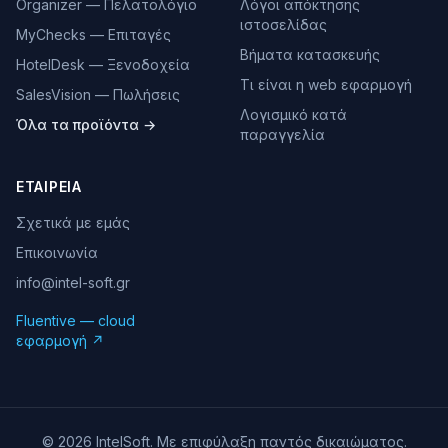
Organizer — Πελατολόγιο
Λόγοι απόκτησης
ιστοσελίδας
MyChecks — Επιταγές
Βήματα κατασκευής
HotelDesk — Ξενοδοχεία
Τι είναι η web εφαρμογή
SalesVision — Πωλήσεις
Λογισμικό κατά
Όλα τα προϊόντα →
παραγγελία
ΕΤΑΙΡΕΊΑ
Σχετικά με εμάς
Επικοινωνία
info@intel-soft.gr
Fluentive — cloud
εφαρμογή ↗
©
2026
IntelSoft. Με επιφύλαξη παντός δικαιώματος.