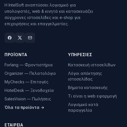
Η IntelSoft αναπτύσσει λογισμικό για
υπολογιστές, web & κινητά και κατασκευάζει
σύγχρονες ιστοσελίδες και e-shop για
επιχειρήσεις και επαγγελματίες.
ΠΡΟΪΌΝΤΑ
ΥΠΗΡΕΣΊΕΣ
Forlang — Φροντιστήρια
Κατασκευή ιστοσελίδων
Organizer — Πελατολόγιο
Λόγοι απόκτησης
ιστοσελίδας
MyChecks — Επιταγές
Βήματα κατασκευής
HotelDesk — Ξενοδοχεία
Τι είναι η web εφαρμογή
SalesVision — Πωλήσεις
Λογισμικό κατά
Όλα τα προϊόντα →
παραγγελία
ΕΤΑΙΡΕΊΑ