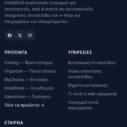
Η IntelSoft αναπτύσσει λογισμικό για
υπολογιστές, web & κινητά και κατασκευάζει
σύγχρονες ιστοσελίδες και e-shop για
επιχειρήσεις και επαγγελματίες.
ΠΡΟΪΌΝΤΑ
ΥΠΗΡΕΣΊΕΣ
Forlang — Φροντιστήρια
Κατασκευή ιστοσελίδων
Organizer — Πελατολόγιο
Λόγοι απόκτησης
ιστοσελίδας
MyChecks — Επιταγές
Βήματα κατασκευής
HotelDesk — Ξενοδοχεία
Τι είναι η web εφαρμογή
SalesVision — Πωλήσεις
Λογισμικό κατά
Όλα τα προϊόντα →
παραγγελία
ΕΤΑΙΡΕΊΑ